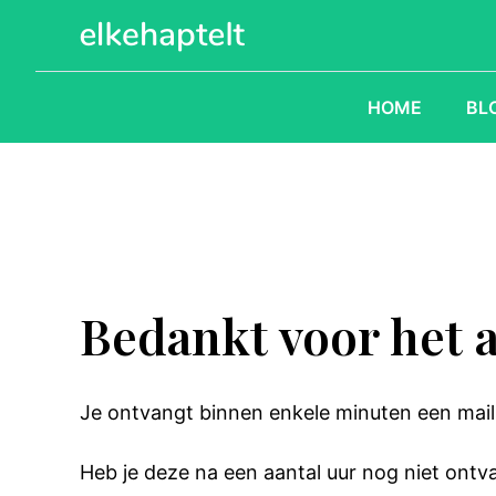
Ga
naar
de
inhoud
HOME
BL
Bedankt voor het 
Je ontvangt binnen enkele minuten een mai
Heb je deze na een aantal uur nog niet ontv