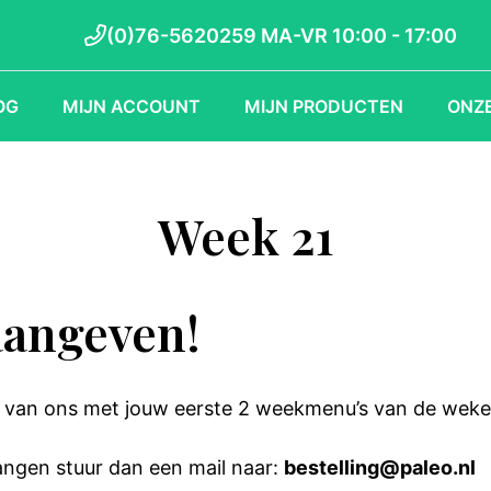
(0)76-5620259 MA-VR 10:00 - 17:00
OG
MIJN ACCOUNT
MIJN PRODUCTEN
ONZE
Week 21
aangeven!
l van ons met jouw eerste 2 weekmenu’s van de wek
angen stuur dan een mail naar:
bestelling@paleo.nl