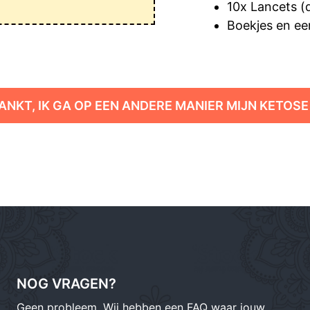
10x Lancets (
Boekjes en ee
ANKT, IK GA OP EEN ANDERE MANIER MIJN KETOSE
NOG VRAGEN?
Geen probleem. Wij hebben een FAQ waar jouw