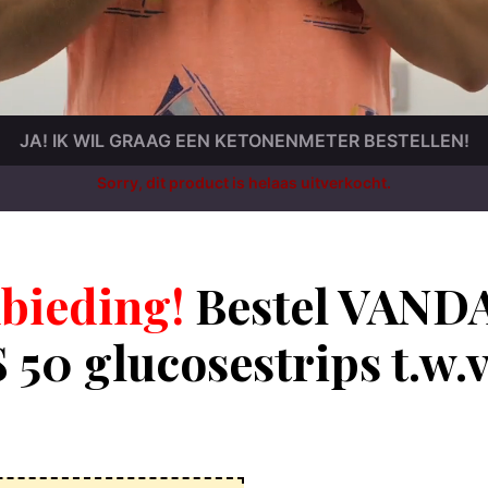
JA! IK WIL GRAAG EEN KETONENMETER BESTELLEN!
Sorry, dit product is helaas uitverkocht.
bieding!
Bestel VANDA
50 glucosestrips t.w.v