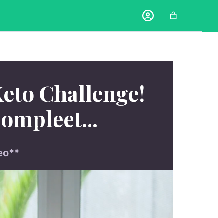
Keto Challenge!
compleet...
deo**