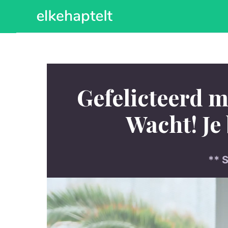
Ga
naar
de
inhoud
Gefelicteerd m
Wacht! Je 
** S