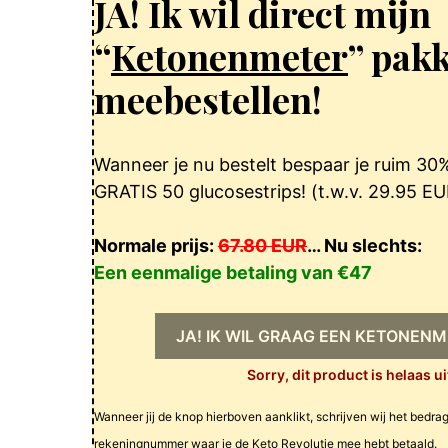
JA! Ik wil direct mijn
“
Ketonenmeter
” pak
meebestellen!
Wanneer je nu bestelt bespaar je ruim 30%
GRATIS 50 glucosestrips! (t.w.v. 29.95 EU
Normale prijs:
67.80 EUR
… Nu slechts:
Een eenmalige betaling van €47
JA! IK WIL GRAAG EEN KETONENM
Sorry, dit product is helaas u
Wanneer jij de knop hierboven aanklikt, schrijven wij het bedra
rekeningnummer waar je de Keto Revolutie mee hebt betaald.