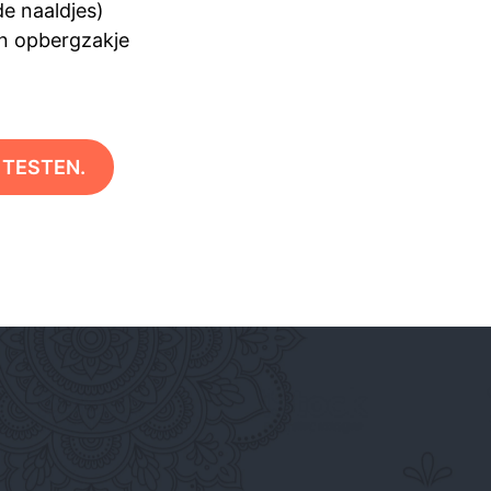
de naaldjes)
n opbergzakje
 TESTEN.