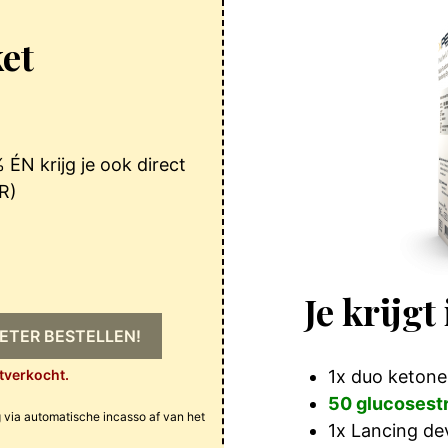
ket
 ÉN krijg je ook direct
R)
Je krijgt
ETER BESTELLEN!
itverkocht.
1x duo ketone
50 glucosestr
g via automatische incasso af van het
1x Lancing de