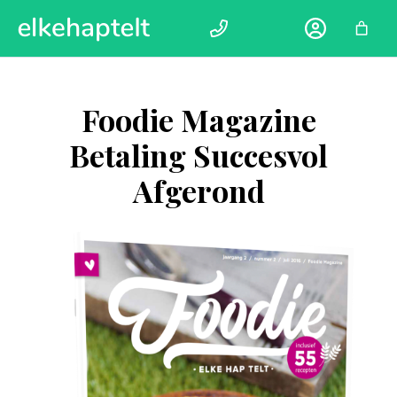
Ga
naar
de
inhoud
Foodie Magazine
Betaling Succesvol
Afgerond