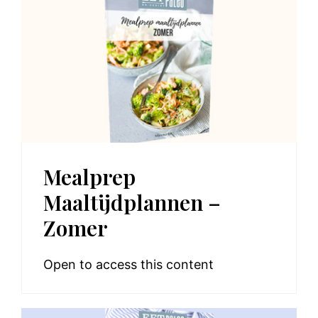
Mealprep
Maaltijdplannen –
Zomer
Open to access this content