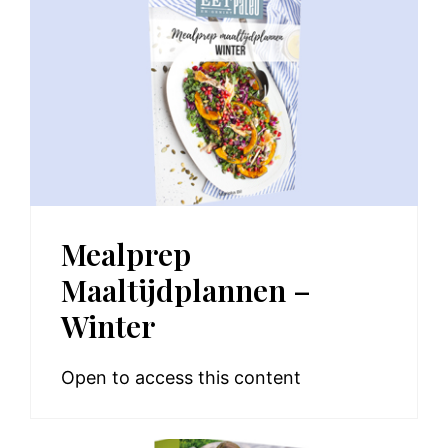
Mealprep
Maaltijdplannen –
Winter
Open to access this content