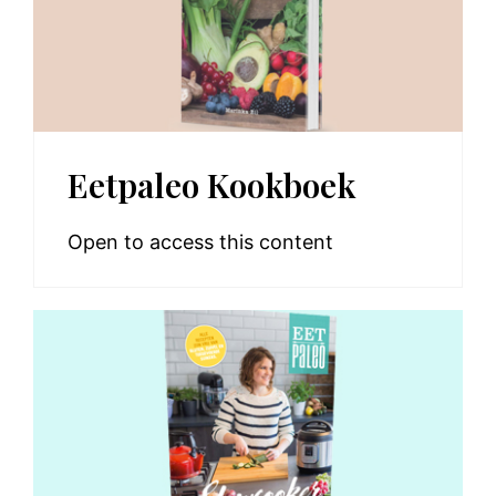
Eetpaleo Kookboek
Open to access this content