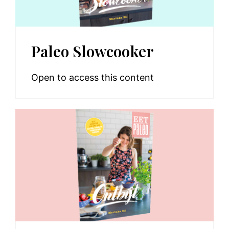
Paleo Slowcooker
Open to access this content