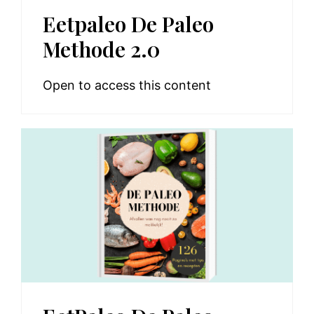
Eetpaleo De Paleo
Methode 2.0
Open to access this content