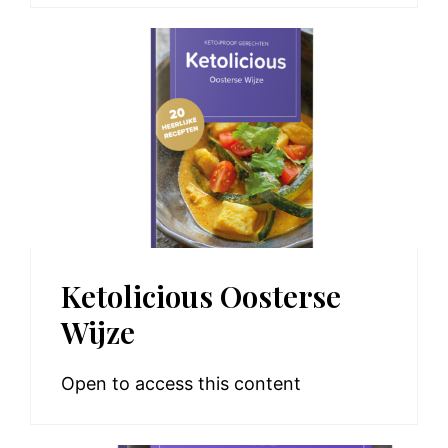
Ketolicious Oosterse
Wijze
Open to access this content