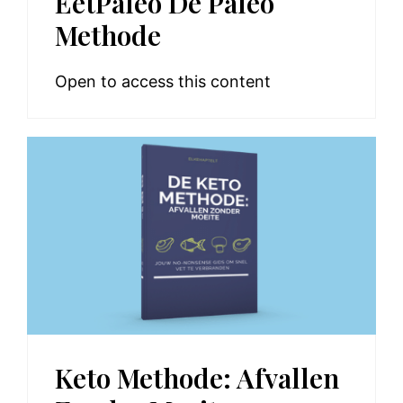
EetPaleo De Paleo
Methode
Open to access this content
Keto Methode: Afvallen