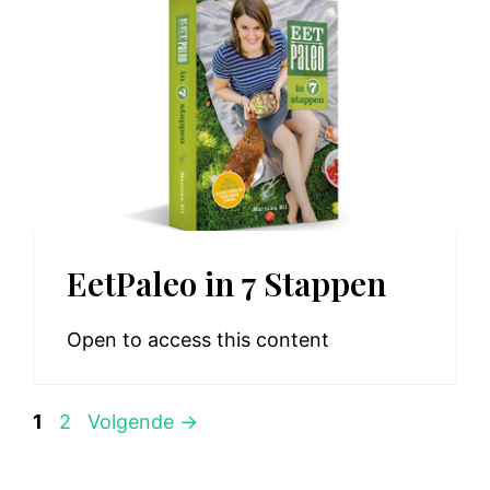
EetPaleo in 7 Stappen
Open to access this content
Pagina
Pagina
1
2
Volgende
→