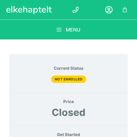
Ga
naar
de
inhoud
MENU
Current Status
NOT ENROLLED
Price
Closed
Get Started