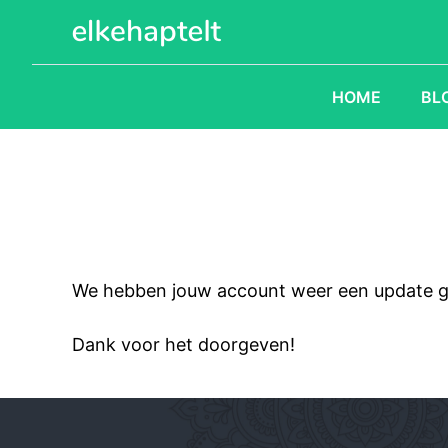
Ga
naar
de
inhoud
HOME
BL
We hebben jouw account weer een update ge
Dank voor het doorgeven!