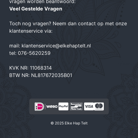
vragen worden beantwoord:
Veel Gestelde Vragen
Toch nog vragen? Neem dan contact op met onze
klantenservice via:
mail:
klantenservice@elkehaptelt.nl
tel:
076-5620259
KVK NR: 11068314
BTW NR: NL817672035B01
Item toegevoegd aan winkelwagen.
© 2025 Elke Hap Telt
AFREKENEN
0 items -
€
0,00