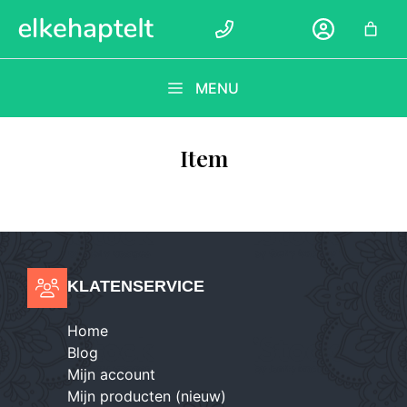
Ga
naar
de
inhoud
MENU
Item
KLATENSERVICE
Home
Blog
Mijn account
Mijn producten (nieuw)