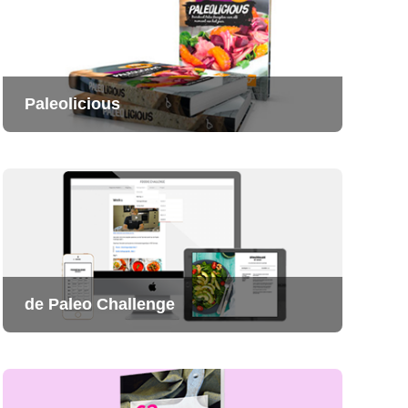
Paleolicious
de Paleo Challenge