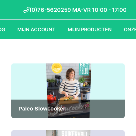
(0)76-5620259 MA-VR 10:00 - 17:00
OG
MIJN ACCOUNT
MIJN PRODUCTEN
ONZE
Paleo Slowcooker