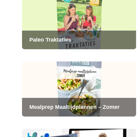
Paleo Traktaties
Mealprep Maaltijdplannen – Zomer