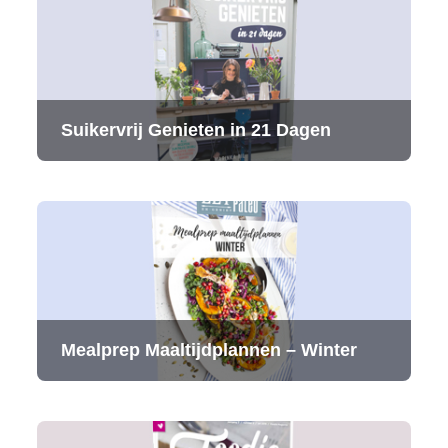
Suikervrij Genieten in 21 Dagen
Mealprep Maaltijdplannen – Winter