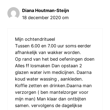
Diana Houtman-Steijn
18 december 2020 om
Mijn ochtendritueel
Tussen 6.00 en 7.00 uur soms eerder
afhankelijk van wakker worden.
Op rand van het bed oefeningen doen
Alles ff losmaken Dan opstaan 2
glazen water ivm medicijnen. Daarna
koud water wassing , aankleden.
Koffie zetten en drinken.Daarna man
verzorgen ( ben mantelzorger voor
Item toegevoegd aan winkelwagen.
mijn man) Man klaar dan ontbijten
AFREKENEN
0 items -
€
0,00
samen. vervolgens de dagelijkse