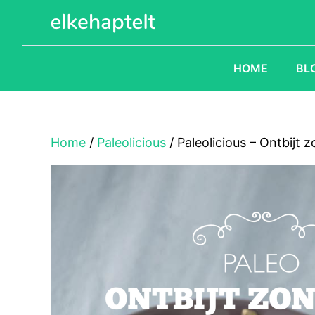
Ga
naar
de
inhoud
HOME
BL
Home
/
Paleolicious
/ Paleolicious – Ontbijt z