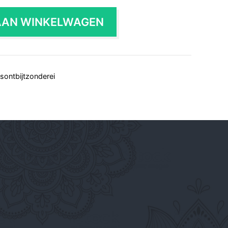
AAN WINKELWAGEN
usontbijtzonderei