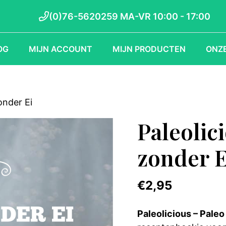
Ontbijt
(0)76-5620259 MA-VR 10:00 - 17:00
zonder
Ei
aantal
OG
MIJN ACCOUNT
MIJN PRODUCTEN
ONZE
onder Ei
Paleolic
zonder E
€
2,95
Paleolicious – Paleo