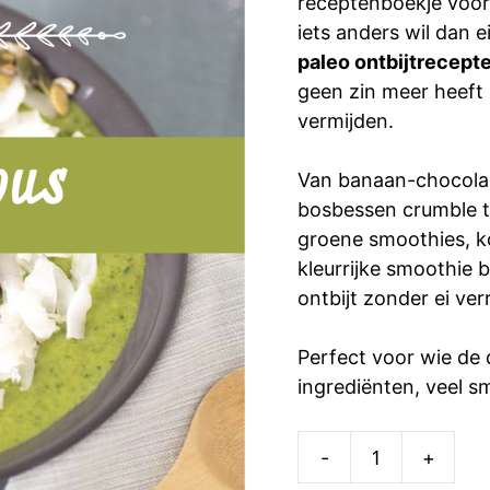
receptenboekje voor 
iets anders wil dan e
paleo ontbijtrecept
geen zin meer heeft i
vermijden.
Van banaan-chocola
bosbessen crumble t
groene smoothies, k
kleurrijke smoothie b
ontbijt zonder ei ver
Perfect voor wie de
ingrediënten, veel s
-
+
Paleolicious