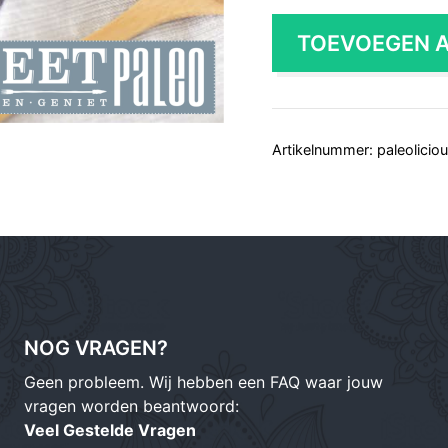
-
Ontbijt
TOEVOEGEN 
zonder
Ei
aantal
Artikelnummer:
paleolicio
NOG VRAGEN?
Geen probleem. Wij hebben een FAQ waar jouw
vragen worden beantwoord:
Veel Gestelde Vragen