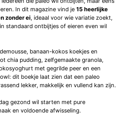
iedereen die paleo wil ontbijten, maar eens
ieren. In dit magazine vind je
15 heerlijke
en zonder ei
, ideaal voor wie variatie zoekt,
n standaard ontbijtjes of eieren even wil
demousse, banaan-kokos koekjes en
ot chia pudding, zelfgemaakte granola,
okosyoghurt met gegrilde peer en een
owl: dit boekje laat zien dat een paleo
rassend lekker, makkelijk en vullend kan zijn.
 dag gezond wil starten met pure
maak en voldoende afwisseling.